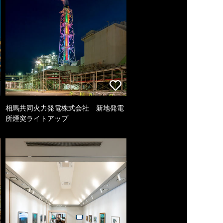
相馬共同火力発電株式会社 新地発電
所煙突ライトアップ