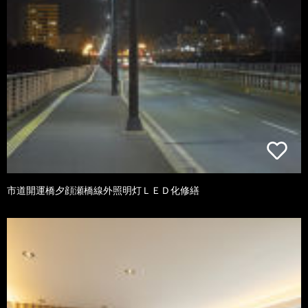
市道開運橋夕顔瀬橋線外照明灯ＬＥＤ化修繕