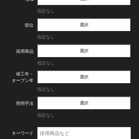
指定なし
選択
部位
指定なし
選択
採用商品
指定なし
竣工年・
選択
オープン年
指定なし
選択
照明手法
指定なし
キーワード