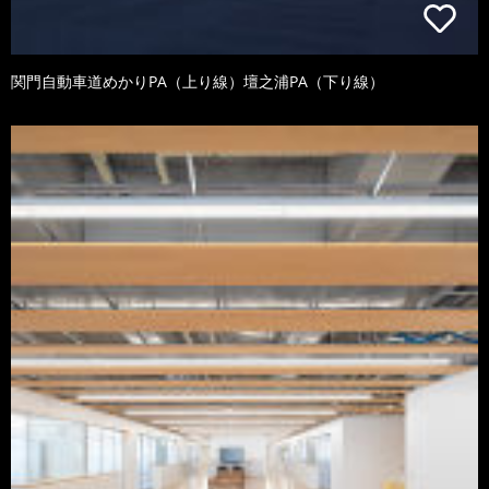
関門自動車道めかりPA（上り線）壇之浦PA（下り線）