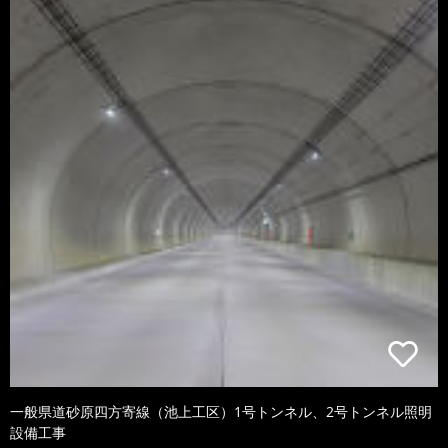
一般県道砂原四方寄線（池上工区）1号トンネル、2号トンネル照明
設備工事