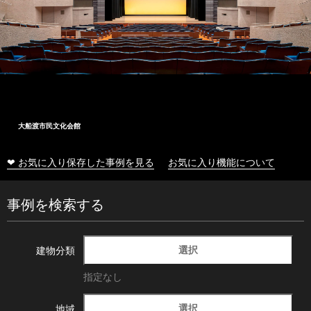
大船渡市民文化会館
❤ お気に入り保存した事例を見る
お気に入り機能について
事例を検索する
選択
建物分類
指定なし
選択
地域