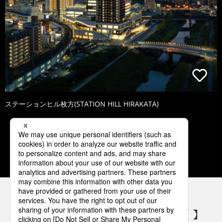
ステーションヒル枚方(STATION HILL HIRAKATA)
1
2
3
4
5
パナソニックの電気設備 SNSアカウント