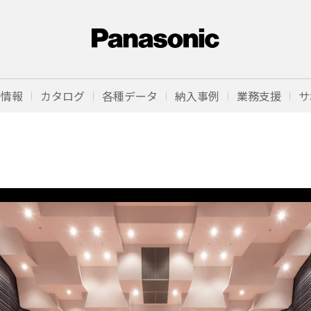
品情報
カタログ
各種データ
納入事例
業務支援
サ