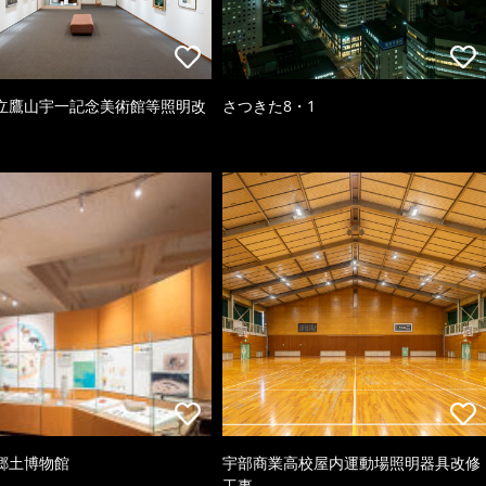
立鷹山宇一記念美術館等照明改
さつきた8・1
郷土博物館
宇部商業高校屋内運動場照明器具改修
工事