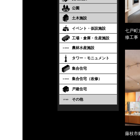
公園
土木施設
イベント・仮設施設
七戸町
修工事
工場・倉庫・生産施設
農林水産施設
タワー・モニュメント
集合住宅
集合住宅（改修）
戸建住宅
その他
藤枝市