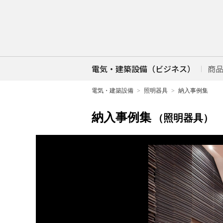
電気・建築設備（ビジネス）
商
電気・建築設備
照明器具
納入事例集
納入事例集
（照明器具）