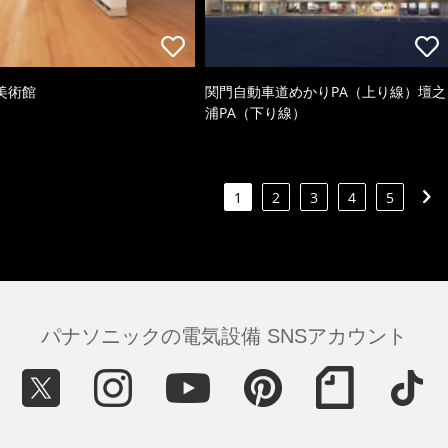
美術館
関門自動車道めかりPA（上り線）壇之
浦PA（下り線）
1
2
3
4
5
パナソニックの電気設備 SNSアカウント