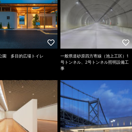
公園 多目的広場トイレ
一般県道砂原四方寄線（池上工区）1
号トンネル、2号トンネル照明設備工
事