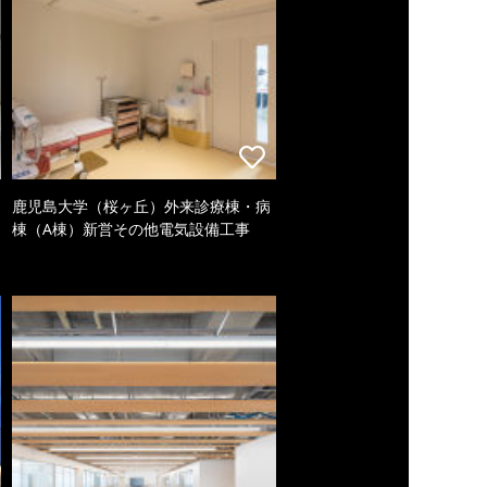
鹿児島大学（桜ヶ丘）外来診療棟・病
棟（A棟）新営その他電気設備工事