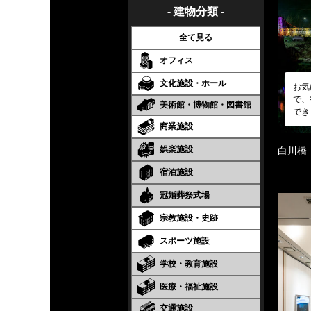
- 建物分類 -
全て見る
オフィス
文化施設・ホール
お気
で、
美術館・博物館・図書館
でき
商業施設
娯楽施設
白川橋
宿泊施設
冠婚葬祭式場
宗教施設・史跡
スポーツ施設
学校・教育施設
医療・福祉施設
交通施設