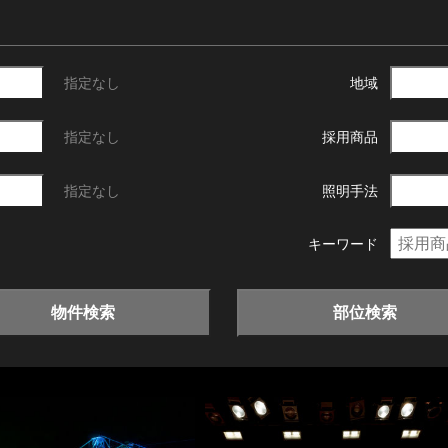
指定なし
地域
指定なし
採用商品
指定なし
照明手法
キーワード
物件検索
部位検索