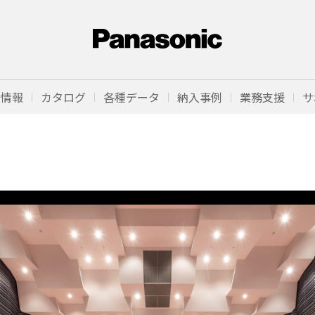
品情報
カタログ
各種データ
納入事例
業務支援
サ