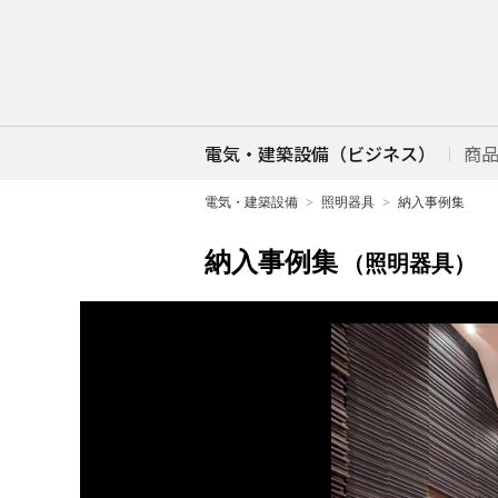
電気・建築設備（ビジネス）
商
電気・建築設備
照明器具
納入事例集
納入事例集
（照明器具）