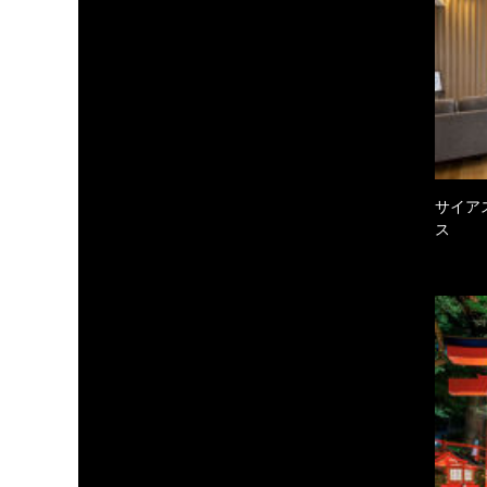
サイア
ス