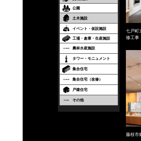
公園
土木施設
イベント・仮設施設
七戸町
修工事
工場・倉庫・生産施設
農林水産施設
タワー・モニュメント
集合住宅
集合住宅（改修）
戸建住宅
その他
藤枝市