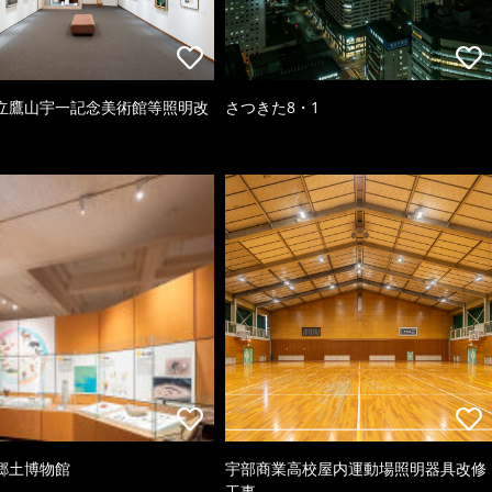
立鷹山宇一記念美術館等照明改
さつきた8・1
郷土博物館
宇部商業高校屋内運動場照明器具改修
工事