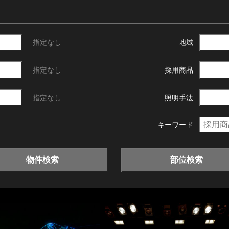
指定なし
地域
指定なし
採用商品
指定なし
照明手法
キーワード
物件検索
部位検索