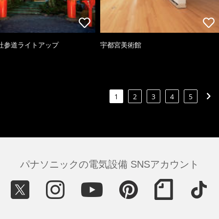
社参道ライトアップ
宇都宮美術館
1
2
3
4
5
パナソニックの電気設備 SNSアカウント