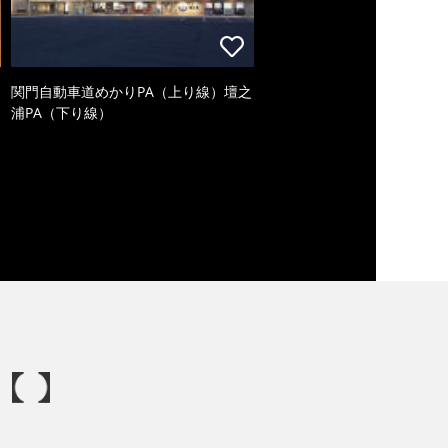
関門自動車道めかりPA（上り線）壇之
浦PA（下り線）