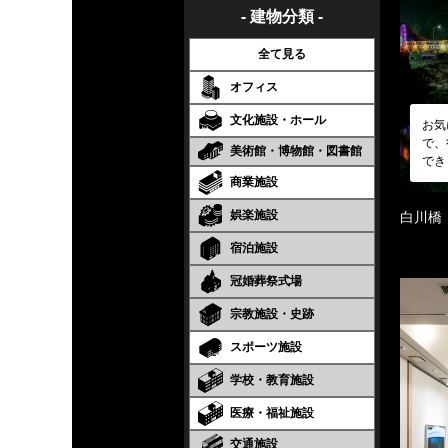
- 建物分類 -
全て見る
オフィス
文化施設・ホール
お気
で、
美術館・博物館・図書館
でき
商業施設
娯楽施設
白川橋
宿泊施設
冠婚葬祭式場
宗教施設・史跡
スポーツ施設
学校・教育施設
医療・福祉施設
交通施設