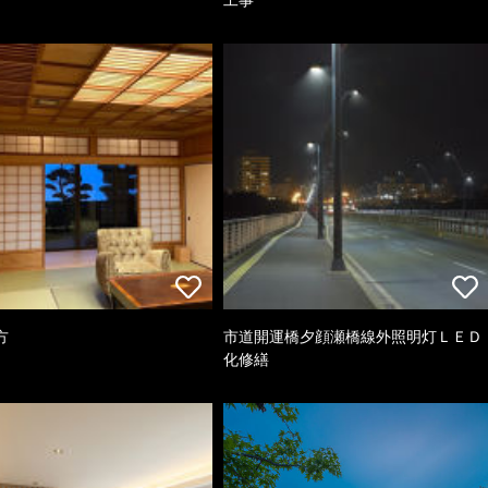
方
市道開運橋夕顔瀬橋線外照明灯ＬＥＤ
化修繕