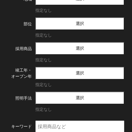
指定なし
選択
部位
指定なし
選択
採用商品
指定なし
竣工年・
選択
オープン年
指定なし
選択
照明手法
指定なし
キーワード