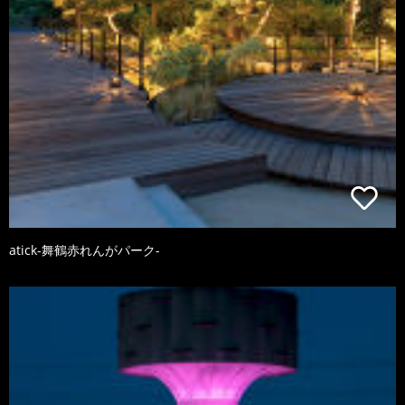
atick-舞鶴赤れんがパーク-