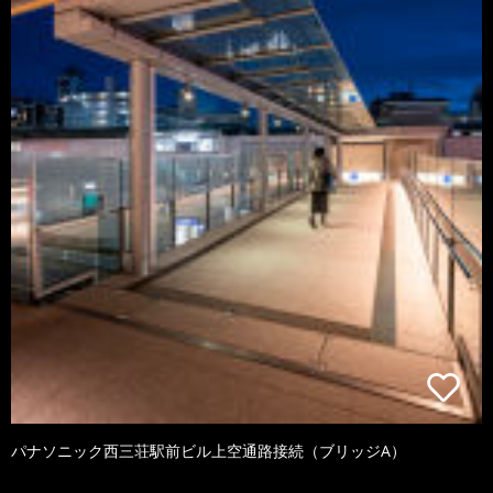
パナソニック西三荘駅前ビル上空通路接続（ブリッジA）