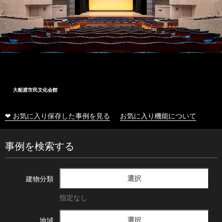
大船渡市民文化会館
❤ お気に入り保存した事例を見る
お気に入り機能について
事例を検索する
選択
建物分類
指定なし
選択
地域