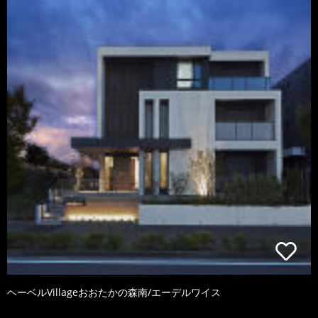
ヘーベルVillageおおたかの森南/エーデルワイス