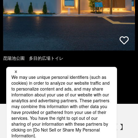
昆陽池公園 多目的広場トイレ
1
2
3
4
5
パナソニックの電気設備 SNSアカウント