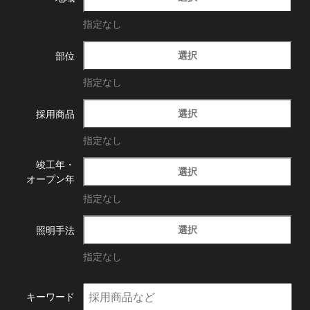
指定なし
選択
部位
指定なし
選択
採用商品
指定なし
竣工年・
選択
オープン年
指定なし
選択
照明手法
指定なし
キーワード