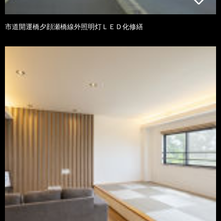
市道開運橋夕顔瀬橋線外照明灯ＬＥＤ化修繕