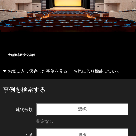
大船渡市民文化会館
❤ お気に入り保存した事例を見る
お気に入り機能について
事例を検索する
選択
建物分類
指定なし
選択
地域