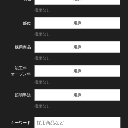
指定なし
選択
部位
指定なし
選択
採用商品
指定なし
竣工年・
選択
オープン年
指定なし
選択
照明手法
指定なし
キーワード