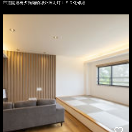
市道開運橋夕顔瀬橋線外照明灯ＬＥＤ化修繕