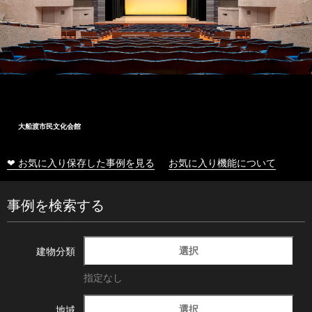
大船渡市民文化会館
❤ お気に入り保存した事例を見る
お気に入り機能について
事例を検索する
選択
建物分類
指定なし
選択
地域