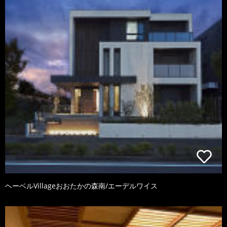
ヘーベルVillageおおたかの森南/エーデルワイス