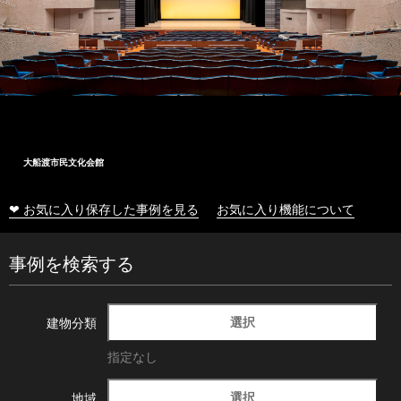
大船渡市民文化会館
❤ お気に入り保存した事例を見る
お気に入り機能について
事例を検索する
選択
建物分類
指定なし
選択
地域