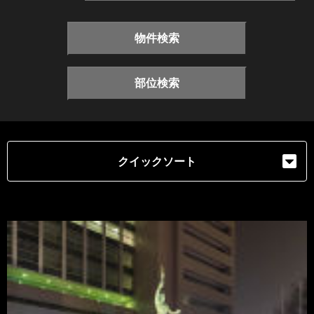
物件検索
部位検索
クイックソート