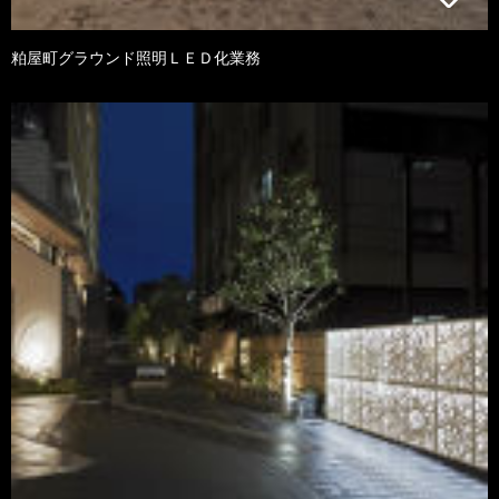
粕屋町グラウンド照明ＬＥＤ化業務