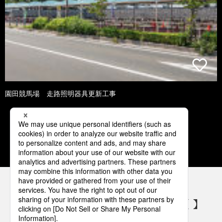
園田競馬場 走路照明器具更新工事
1
2
3
4
5
パナソニックの電気設備 SNSアカウント