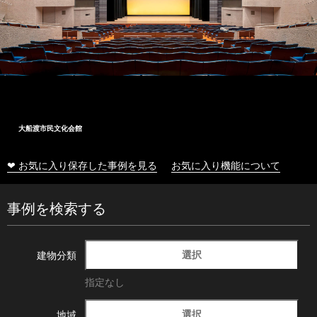
大船渡市民文化会館
❤ お気に入り保存した事例を見る
お気に入り機能について
事例を検索する
選択
建物分類
指定なし
選択
地域