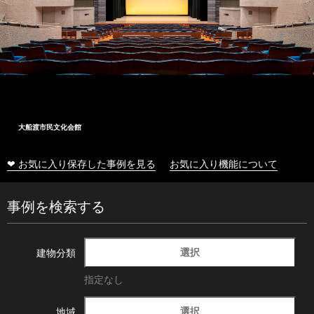
大船渡市民文化会館
❤ お気に入り保存した事例を見る
お気に入り機能について
事例を検索する
選択
建物分類
指定なし
選択
地域