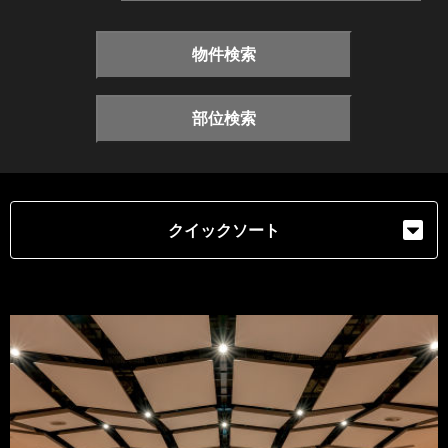
物件検索
部位検索
クイックソート