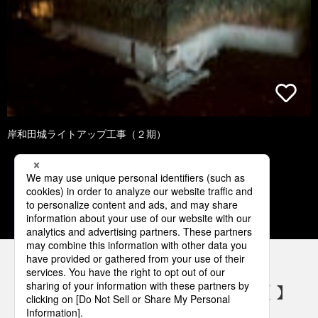
岸和田城ライトアップ工事（２期）
1
2
3
4
5
パナソニックの電気設備 SNSアカウント