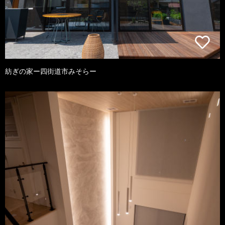
紡ぎの家ー四街道市みそらー