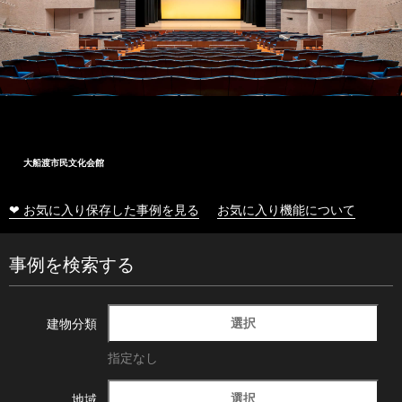
大船渡市民文化会館
❤ お気に入り保存した事例を見る
お気に入り機能について
事例を検索する
選択
建物分類
指定なし
選択
地域