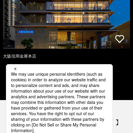
大阪信用金庫本店
1
2
3
4
5
パナソニックの電気設備 SNSアカウント