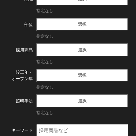
指定なし
選択
部位
指定なし
選択
採用商品
指定なし
竣工年・
選択
オープン年
指定なし
選択
照明手法
指定なし
キーワード