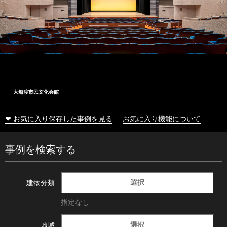
大船渡市民文化会館
❤ お気に入り保存した事例を見る
お気に入り機能について
事例を検索する
選択
建物分類
指定なし
選択
地域