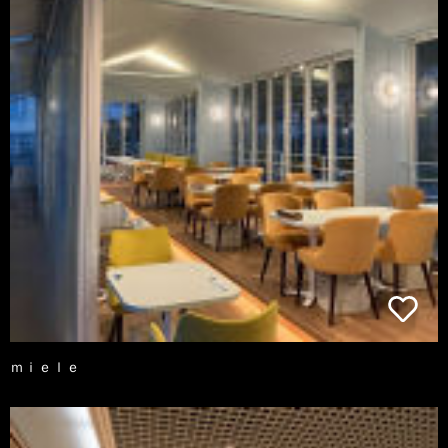
ｍｉｅｌｅ