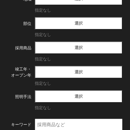
指定なし
選択
部位
指定なし
選択
採用商品
指定なし
竣工年・
選択
オープン年
指定なし
選択
照明手法
指定なし
キーワード