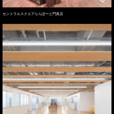
セントラルスクエアららぽーと門真店