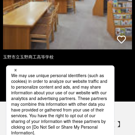
玉野市立玉野商工高等学校
1
2
3
4
5
パナソニックの電気設備 SNSアカウント