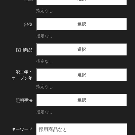
指定なし
選択
部位
指定なし
選択
採用商品
指定なし
竣工年・
選択
オープン年
指定なし
選択
照明手法
指定なし
キーワード