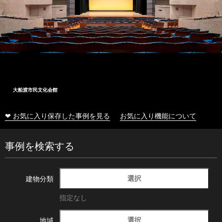
大船渡市民文化会館
❤ お気に入り保存した事例を見る
お気に入り機能について
事例を検索する
選択
建物分類
指定なし
選択
地域