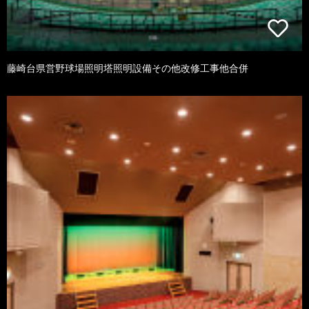
藤崎台県営野球場照明塔照明設備その他改修工事他合併