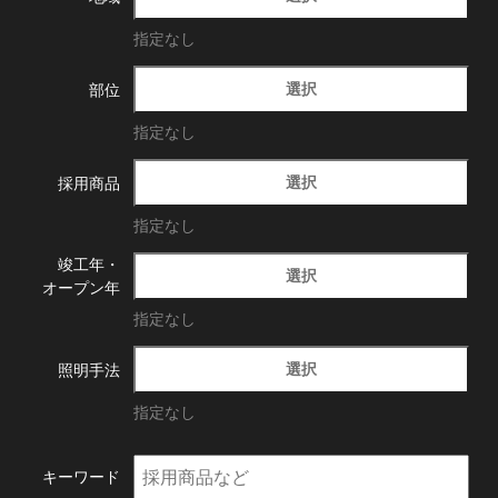
指定なし
選択
部位
指定なし
選択
採用商品
指定なし
竣工年・
選択
オープン年
指定なし
選択
照明手法
指定なし
キーワード