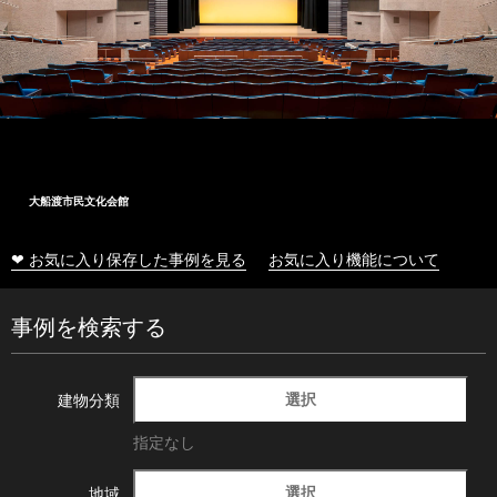
大船渡市民文化会館
❤ お気に入り保存した事例を見る
お気に入り機能について
事例を検索する
選択
建物分類
指定なし
選択
地域