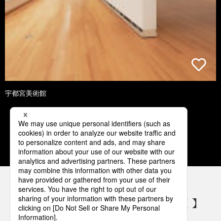
宇都宮美術館
1
2
3
4
5
パナソニックの電気設備 SNSアカウント