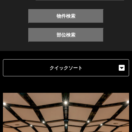
物件検索
部位検索
クイックソート