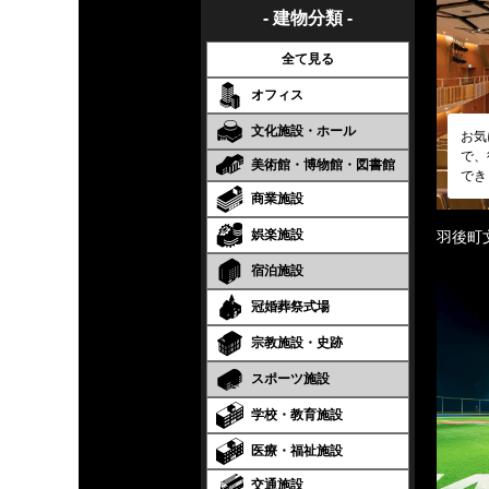
- 建物分類 -
全て見る
オフィス
文化施設・ホール
お気
で、
美術館・博物館・図書館
でき
商業施設
娯楽施設
羽後町
宿泊施設
冠婚葬祭式場
宗教施設・史跡
スポーツ施設
学校・教育施設
医療・福祉施設
交通施設