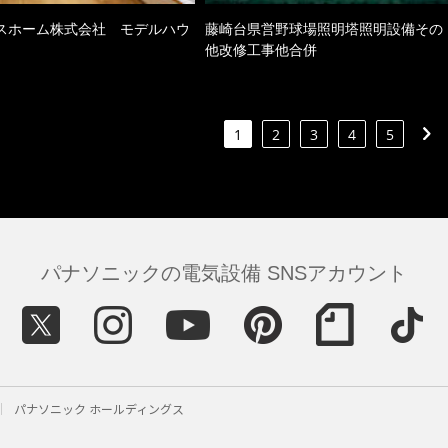
スホーム株式会社 モデルハウ
藤崎台県営野球場照明塔照明設備その
他改修工事他合併
1
2
3
4
5
パナソニックの電気設備 SNSアカウント
パナソニック ホールディングス