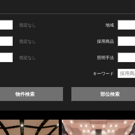
指定なし
地域
指定なし
採用商品
指定なし
照明手法
キーワード
物件検索
部位検索