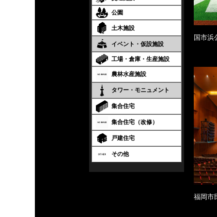
公園
土木施設
国市浜
イベント・仮設施設
工場・倉庫・生産施設
農林水産施設
タワー・モニュメント
集合住宅
集合住宅（改修）
戸建住宅
その他
福岡市