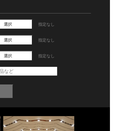
選択
指定なし
選択
指定なし
選択
指定なし