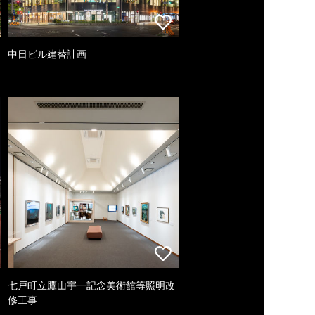
中日ビル建替計画
七戸町立鷹山宇一記念美術館等照明改
修工事