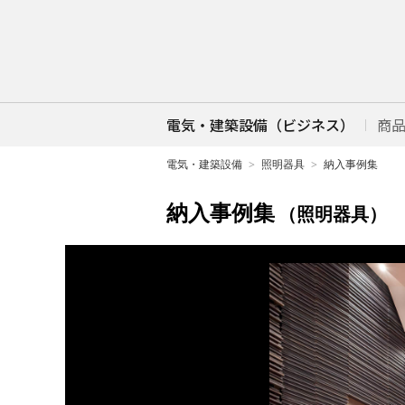
電気・建築設備（ビジネス）
商
電気・建築設備
照明器具
納入事例集
納入事例集
（照明器具）