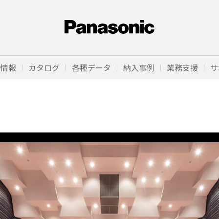
品情報
カタログ
各種データ
納入事例
業務支援
サ