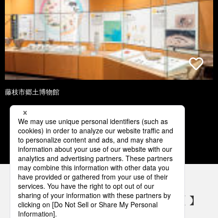
藤枝市郷土博物館
1
2
3
4
5
パナソニックの電気設備 SNSアカウント