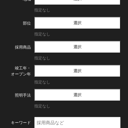
指定なし
選択
部位
指定なし
選択
採用商品
指定なし
竣工年・
選択
オープン年
指定なし
選択
照明手法
指定なし
キーワード