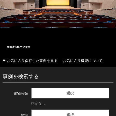
大船渡市民文化会館
❤ お気に入り保存した事例を見る
お気に入り機能について
事例を検索する
選択
建物分類
指定なし
選択
地域