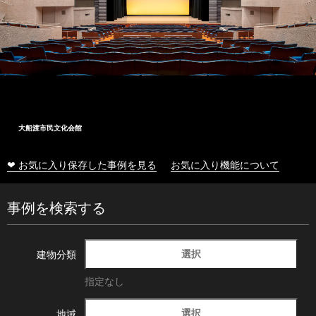
大船渡市民文化会館
❤ お気に入り保存した事例を見る
お気に入り機能について
事例を検索する
選択
建物分類
指定なし
選択
地域