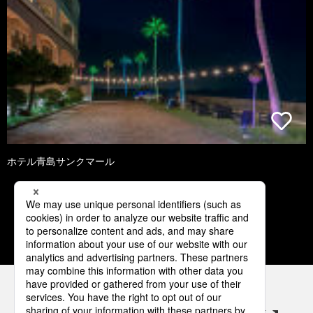
ホテル青島サンクマール
1
2
3
4
5
パナソニックの電気設備 SNSアカウント