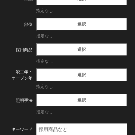
指定なし
選択
部位
指定なし
選択
採用商品
指定なし
竣工年・
選択
オープン年
指定なし
選択
照明手法
指定なし
キーワード