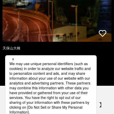
天保山大橋
1
2
3
4
5
パナソニックの電気設備 SNSアカウント