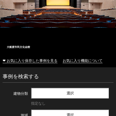
大船渡市民文化会館
❤ お気に入り保存した事例を見る
お気に入り機能について
事例を検索する
選択
建物分類
指定なし
選択
地域