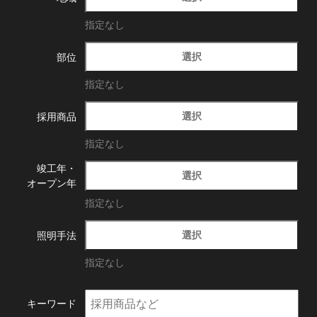
指定なし
選択
部位
指定なし
選択
採用商品
指定なし
竣工年・
選択
オープン年
指定なし
選択
照明手法
指定なし
キーワード