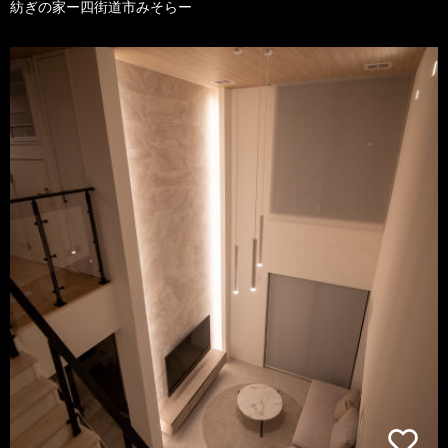
紡ぎの家ー四街道市みそらー