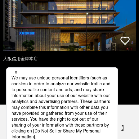
大阪信用金庫本店
1
2
3
4
5
パナソニックの電気設備 SNSアカウント