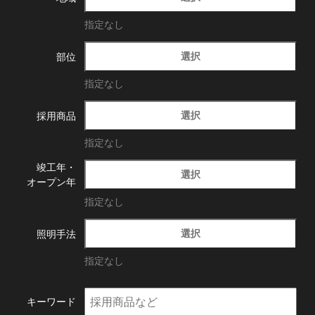
指定なし
選択
部位
指定なし
選択
採用商品
指定なし
竣工年・
選択
オープン年
指定なし
選択
照明手法
指定なし
キーワード