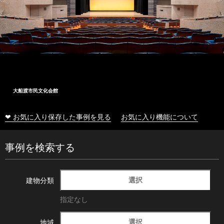
大船渡市民文化会館
❤ お気に入り保存した事例を見る
お気に入り機能について
事例を検索する
選択
建物分類
指定なし
選択
地域