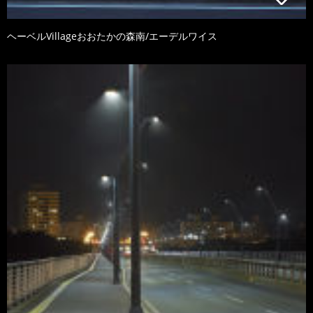
ヘーベルVillageおおたかの森南/エーデルワイス