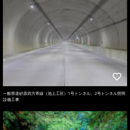
一般県道砂原四方寄線（池上工区）1号トンネル、2号トンネル照明
設備工事