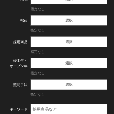
指定なし
選択
部位
指定なし
選択
採用商品
指定なし
竣工年・
選択
オープン年
指定なし
選択
照明手法
指定なし
キーワード