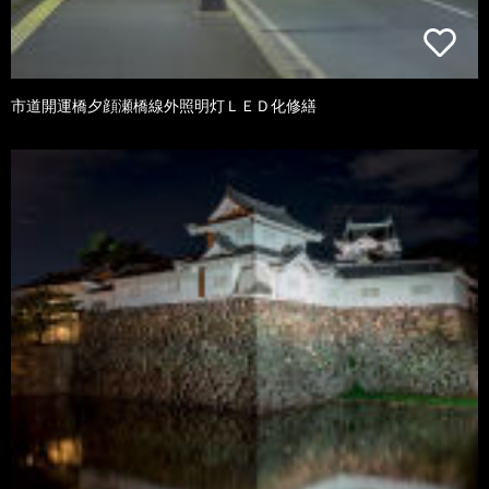
市道開運橋夕顔瀬橋線外照明灯ＬＥＤ化修繕