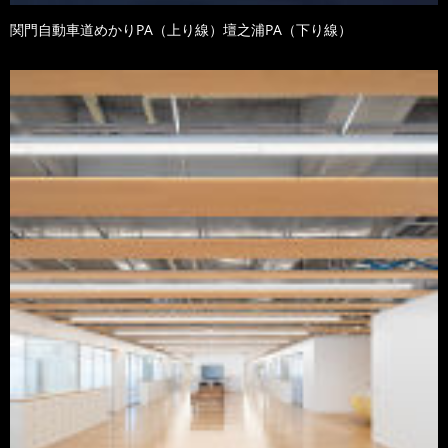
関門自動車道めかりPA（上り線）壇之浦PA（下り線）