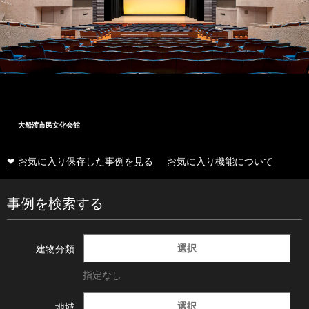
大船渡市民文化会館
❤ お気に入り保存した事例を見る
お気に入り機能について
事例を検索する
選択
建物分類
指定なし
選択
地域