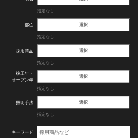
指定なし
選択
部位
指定なし
選択
採用商品
指定なし
竣工年・
選択
オープン年
指定なし
選択
照明手法
指定なし
キーワード