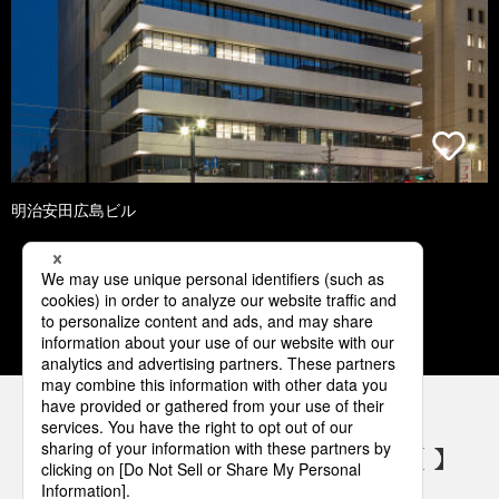
明治安田広島ビル
1
2
3
4
5
パナソニックの電気設備 SNSアカウント