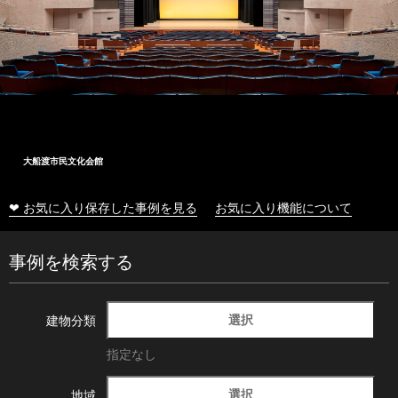
大船渡市民文化会館
❤ お気に入り保存した事例を見る
お気に入り機能について
事例を検索する
選択
建物分類
指定なし
選択
地域