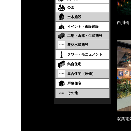
公園
土木施設
白川橋
イベント・仮設施設
工場・倉庫・生産施設
農林水産施設
タワー・モニュメント
集合住宅
集合住宅（改修）
戸建住宅
その他
双葉電