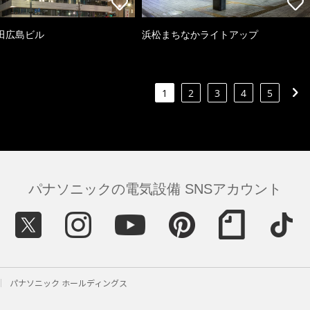
田広島ビル
浜松まちなかライトアップ
1
2
3
4
5
パナソニックの電気設備 SNSアカウント
パナソニック ホールディングス