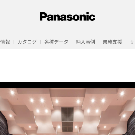
品情報
カタログ
各種データ
納入事例
業務支援
サ