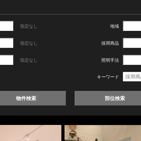
指定なし
地域
指定なし
採用商品
指定なし
照明手法
キーワード
物件検索
部位検索