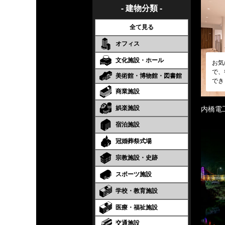
- 建物分類 -
全て見る
オフィス
文化施設・ホール
お気
で、
美術館・博物館・図書館
でき
商業施設
娯楽施設
内橋電
宿泊施設
冠婚葬祭式場
宗教施設・史跡
スポーツ施設
学校・教育施設
医療・福祉施設
交通施設