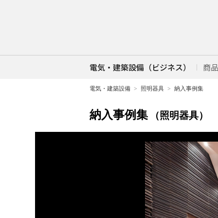
電気・建築設備（ビジネス）
商
電気・建築設備
照明器具
納入事例集
納入事例集
（照明器具）