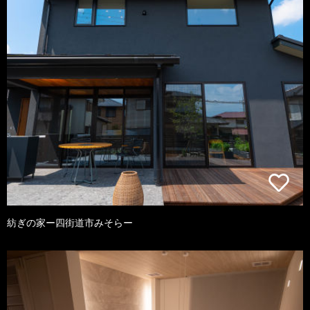
紡ぎの家ー四街道市みそらー