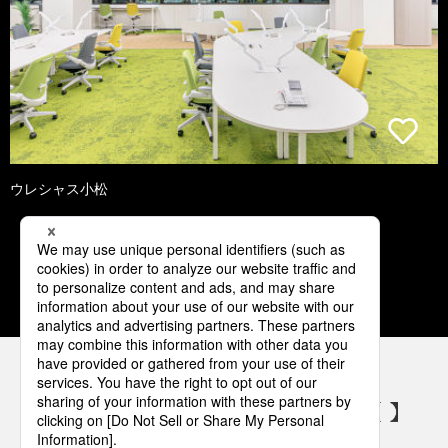
ウレシャス小松
1
2
3
4
5
パナソニックの電気設備 SNSアカウント