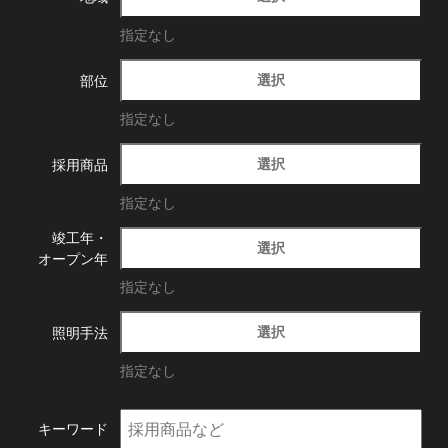
指定なし
選択
部位
指定なし
選択
採用商品
指定なし
竣工年・
選択
オープン年
指定なし
選択
照明手法
指定なし
キーワード