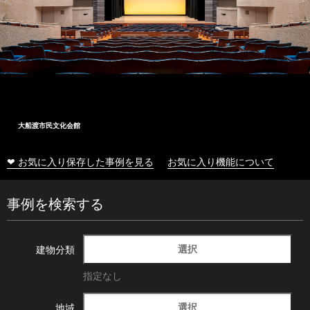
大船渡市民文化会館
❤ お気に入り保存した事例を見る
お気に入り機能について
事例を検索する
選択
建物分類
指定なし
選択
地域