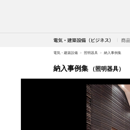
電気・建築設備（ビジネス）
商
電気・建築設備
照明器具
納入事例集
納入事例集
（照明器具）