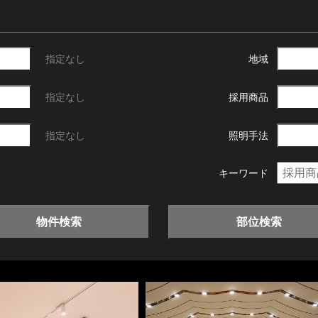
指定なし
地域
指定なし
採用商品
指定なし
照明手法
キーワード
物件検索
部位検索