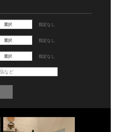
選択
指定なし
選択
指定なし
選択
指定なし