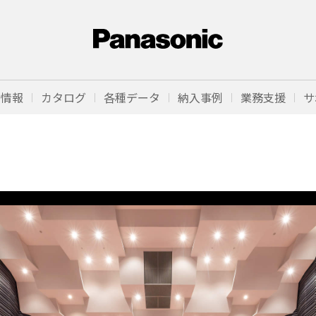
品情報
カタログ
各種データ
納入事例
業務支援
サ