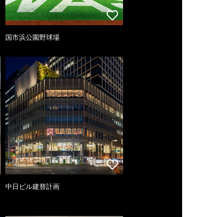
国市浜公園野球場
中日ビル建替計画