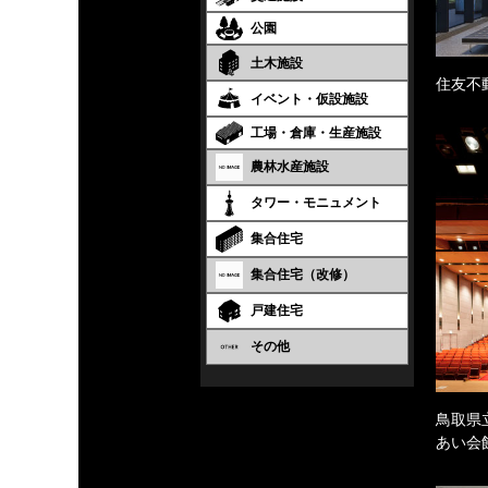
公園
土木施設
住友不
イベント・仮設施設
工場・倉庫・生産施設
農林水産施設
タワー・モニュメント
集合住宅
集合住宅（改修）
戸建住宅
その他
鳥取県
あい会