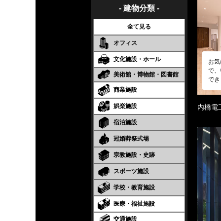
- 建物分類 -
全て見る
オフィス
文化施設・ホール
お気
で、
美術館・博物館・図書館
でき
商業施設
娯楽施設
内橋電
宿泊施設
冠婚葬祭式場
宗教施設・史跡
スポーツ施設
学校・教育施設
医療・福祉施設
交通施設