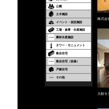
公園
土木施設
株式会
イベント・仮設施設
工場・倉庫・生産施設
農林水産施設
タワー・モニュメント
集合住宅
集合住宅（改修）
戸建住宅
その他
大館モ