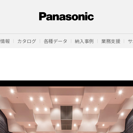
品情報
カタログ
各種データ
納入事例
業務支援
サ