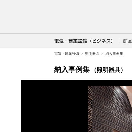
電気・建築設備（ビジネス）
商
電気・建築設備
照明器具
納入事例集
納入事例集
（照明器具）