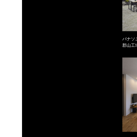
パナソ
郡山工