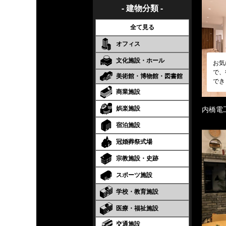
- 建物分類 -
全て見る
オフィス
文化施設・ホール
お気
で、
美術館・博物館・図書館
でき
商業施設
娯楽施設
内橋電
宿泊施設
冠婚葬祭式場
宗教施設・史跡
スポーツ施設
学校・教育施設
医療・福祉施設
交通施設