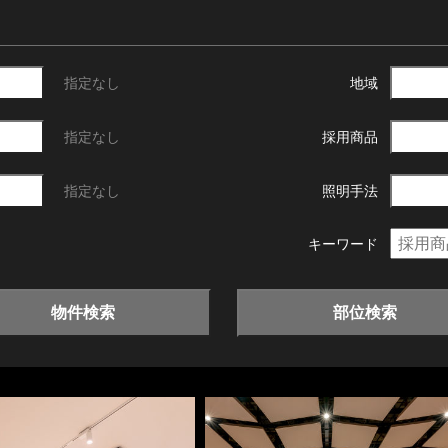
指定なし
地域
指定なし
採用商品
指定なし
照明手法
キーワード
物件検索
部位検索