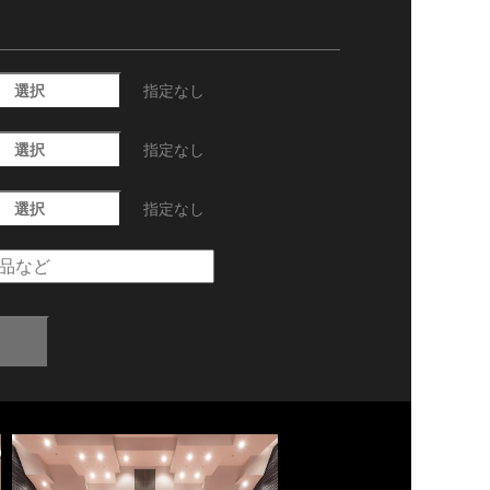
選択
指定なし
選択
指定なし
選択
指定なし