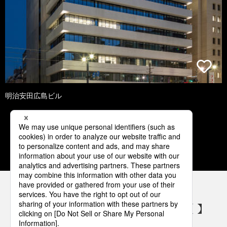
明治安田広島ビル
1
2
3
4
5
パナソニックの電気設備 SNSアカウント