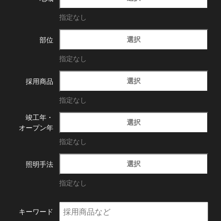
指定なし
選択
部位
指定なし
選択
採用商品
指定なし
竣工年・
選択
オープン年
指定なし
選択
照明手法
指定なし
キーワード