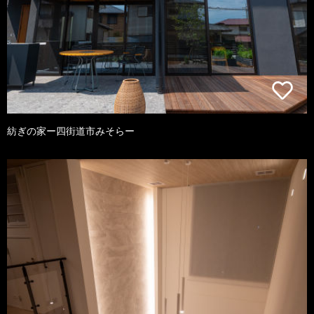
紡ぎの家ー四街道市みそらー