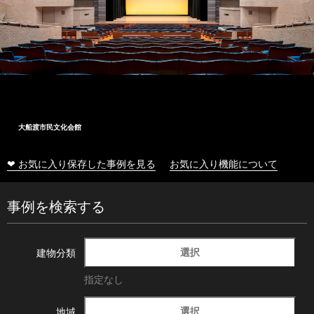
大船渡市民文化会館
❤ お気に入り保存した事例を見る
お気に入り機能について
事例を検索する
選択
建物分類
指定なし
選択
地域