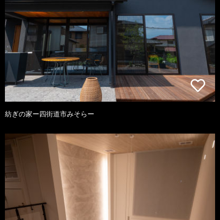
紡ぎの家ー四街道市みそらー