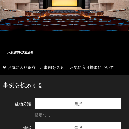
大船渡市民文化会館
❤ お気に入り保存した事例を見る
お気に入り機能について
事例を検索する
選択
建物分類
指定なし
選択
地域