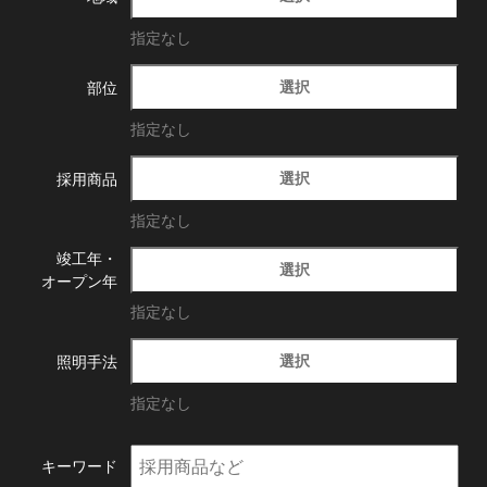
指定なし
選択
部位
指定なし
選択
採用商品
指定なし
竣工年・
選択
オープン年
指定なし
選択
照明手法
指定なし
キーワード