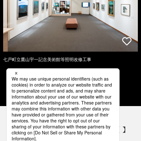
七戸町立鷹山宇一記念美術館等照明改修工事
1
2
3
4
5
パナソニックの電気設備 SNSアカウント