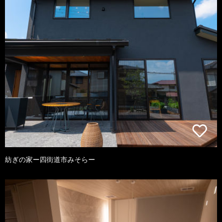
紡ぎの家ー四街道市みそらー