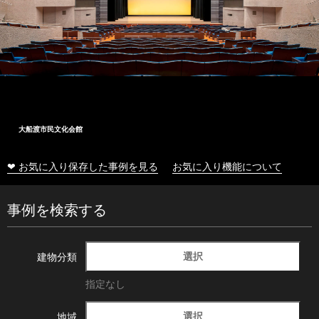
大船渡市民文化会館
❤ お気に入り保存した事例を見る
お気に入り機能について
事例を検索する
選択
建物分類
指定なし
選択
地域