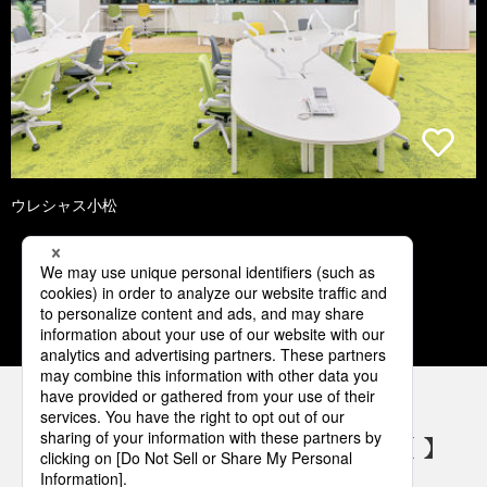
ウレシャス小松
1
2
3
4
5
パナソニックの電気設備 SNSアカウント