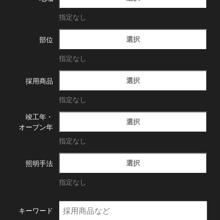
指定なし
選択
部位
指定なし
選択
採用商品
指定なし
竣工年・
選択
オープン年
指定なし
選択
照明手法
指定なし
キーワード