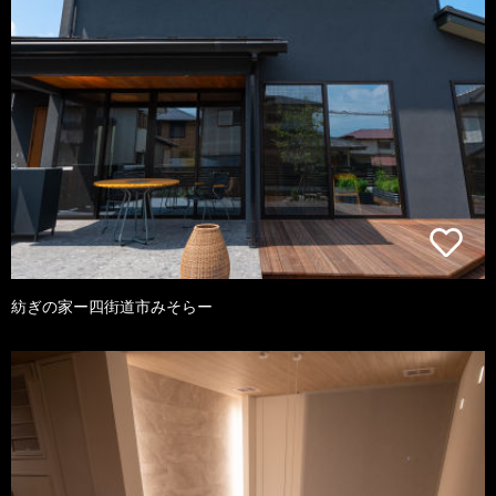
紡ぎの家ー四街道市みそらー