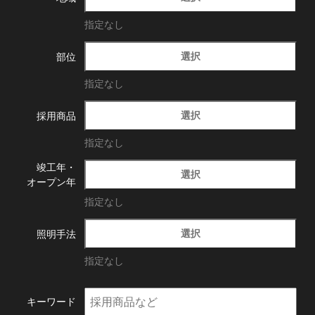
指定なし
選択
部位
指定なし
選択
採用商品
指定なし
竣工年・
選択
オープン年
指定なし
選択
照明手法
指定なし
キーワード