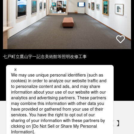
七戸町立鷹山宇一記念美術館等照明改修工事
1
2
3
4
5
パナソニックの電気設備 SNSアカウント