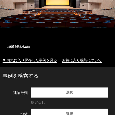
大船渡市民文化会館
❤ お気に入り保存した事例を見る
お気に入り機能について
事例を検索する
選択
建物分類
指定なし
選択
地域