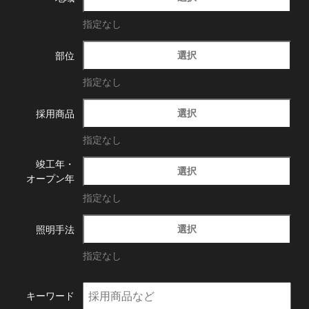
指定なし
選択
部位
指定なし
選択
採用商品
指定なし
竣工年・
選択
オープン年
指定なし
選択
照明手法
指定なし
キーワード