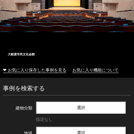
大船渡市民文化会館
❤ お気に入り保存した事例を見る
お気に入り機能について
事例を検索する
選択
建物分類
指定なし
選択
地域