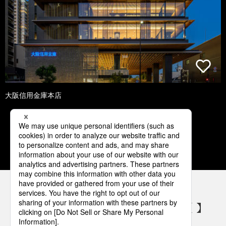
大阪信用金庫本店
1
2
3
4
5
パナソニックの電気設備 SNSアカウント