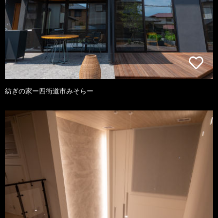
紡ぎの家ー四街道市みそらー