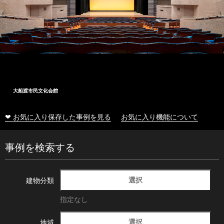
大船渡市民文化会館
❤ お気に入り保存した事例を見る
お気に入り機能について
事例を検索する
選択
建物分類
指定なし
選択
地域