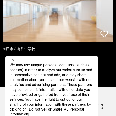
有田市立有和中学校
1
2
3
4
5
パナソニックの電気設備 SNSアカウント