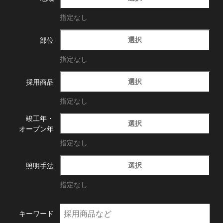
指定なし
選択
部位
指定なし
選択
採用商品
指定なし
竣工年・
選択
オープン年
指定なし
選択
照明手法
指定なし
キーワード