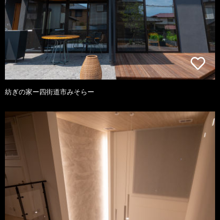
紡ぎの家ー四街道市みそらー