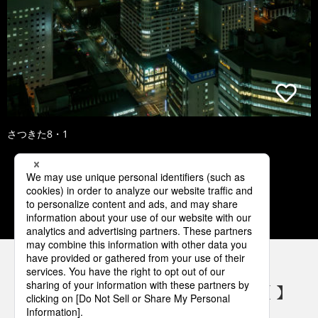
さつきた8・1
1
2
3
4
5
パナソニックの電気設備 SNSアカウント