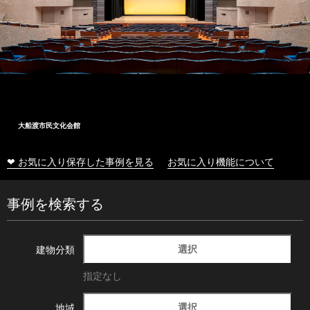
大船渡市民文化会館
❤ お気に入り保存した事例を見る
お気に入り機能について
事例を検索する
選択
建物分類
指定なし
選択
地域