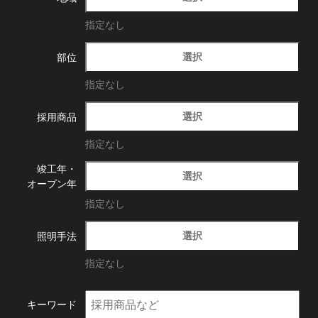
指定なし
選択
部位
指定なし
選択
採用商品
指定なし
竣工年・
選択
オープン年
指定なし
選択
照明手法
指定なし
キーワード