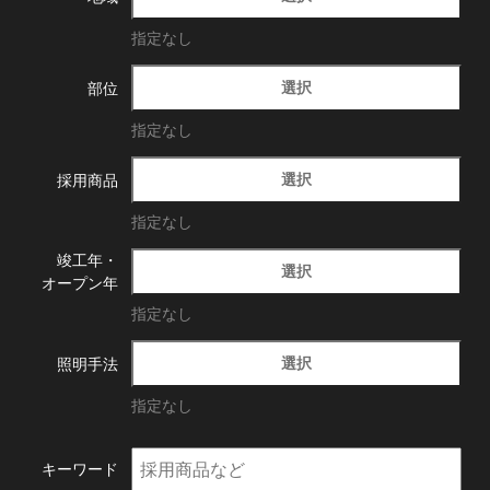
指定なし
選択
部位
指定なし
選択
採用商品
指定なし
竣工年・
選択
オープン年
指定なし
選択
照明手法
指定なし
キーワード