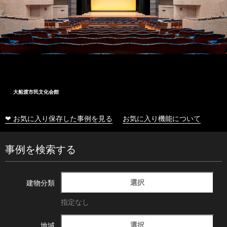
大船渡市民文化会館
❤ お気に入り保存した事例を見る
お気に入り機能について
事例を検索する
選択
建物分類
指定なし
選択
地域