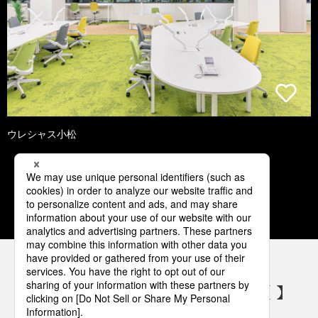
ウレシャス小松
1
2
3
4
5
パナソニックの電気設備 SNSアカウント