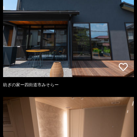
紡ぎの家ー四街道市みそらー