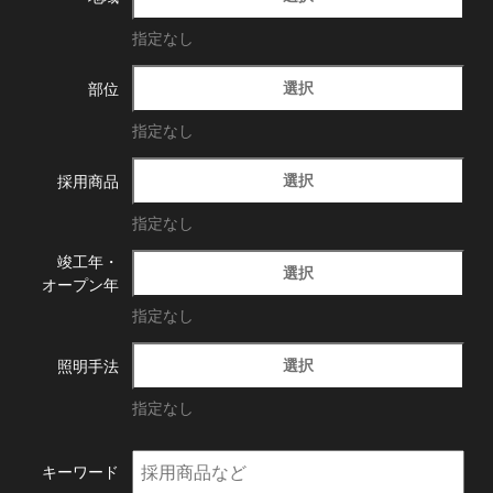
指定なし
選択
部位
指定なし
選択
採用商品
指定なし
竣工年・
選択
オープン年
指定なし
選択
照明手法
指定なし
キーワード