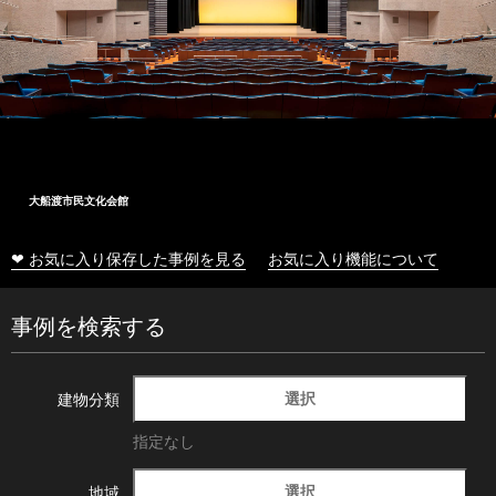
大船渡市民文化会館
❤ お気に入り保存した事例を見る
お気に入り機能について
事例を検索する
選択
建物分類
指定なし
選択
地域