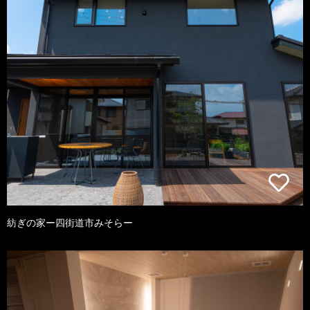
紡ぎの家ー四街道市みそらー