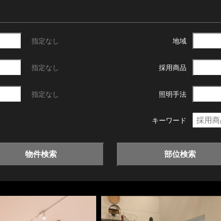
指定なし
地域
指定なし
採用商品
指定なし
照明手法
キーワード
物件検索
部位検索