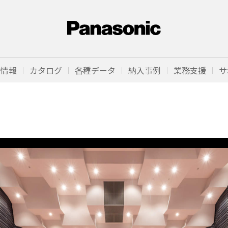
品情報
カタログ
各種データ
納入事例
業務支援
サ