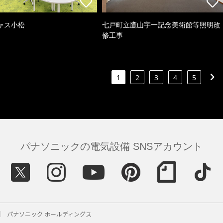
ャス小松
七戸町立鷹山宇一記念美術館等照明改
修工事
1
2
3
4
5
パナソニックの電気設備 SNSアカウント
パナソニック ホールディングス