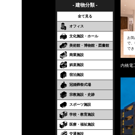
- 建物分類 -
全て見る
オフィス
文化施設・ホール
お気
で、
美術館・博物館・図書館
でき
商業施設
娯楽施設
内橋電
宿泊施設
冠婚葬祭式場
宗教施設・史跡
スポーツ施設
学校・教育施設
医療・福祉施設
交通施設