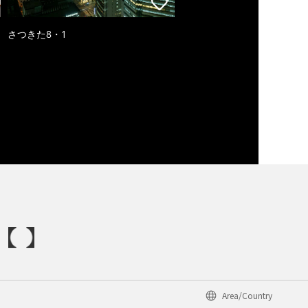
さつきた8・1
Area/Country