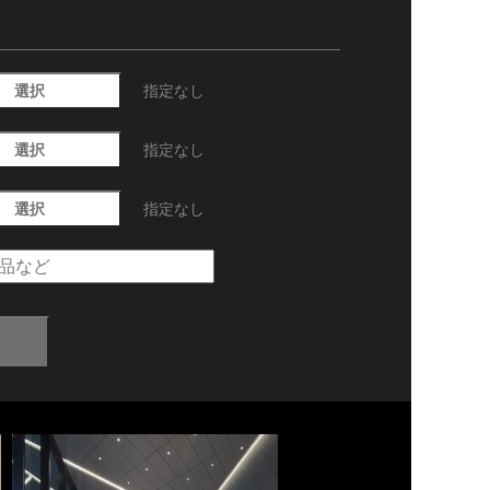
選択
指定なし
選択
指定なし
選択
指定なし