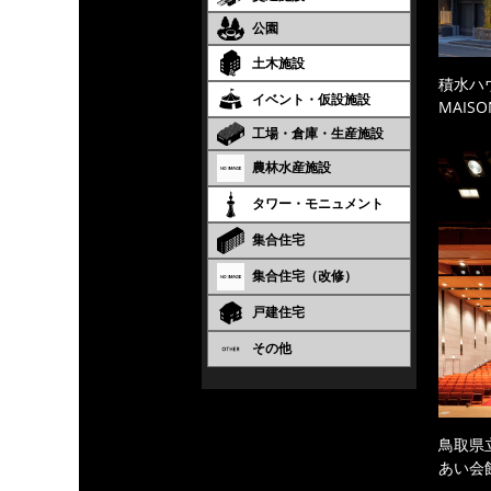
公園
土木施設
積水ハ
イベント・仮設施設
MAISO
工場・倉庫・生産施設
農林水産施設
タワー・モニュメント
集合住宅
集合住宅（改修）
戸建住宅
その他
鳥取県
あい会