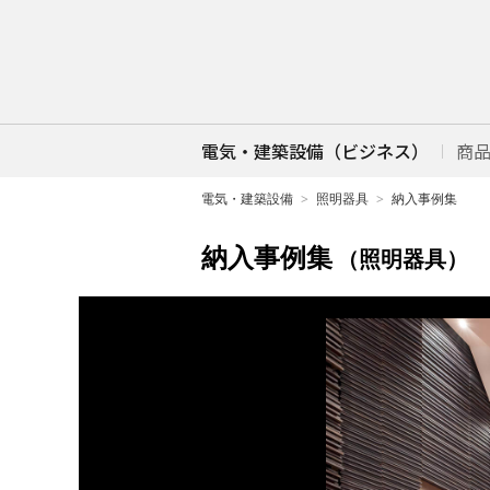
電気・建築設備（ビジネス）
商
電気・建築設備
照明器具
納入事例集
納入事例集
（照明器具）