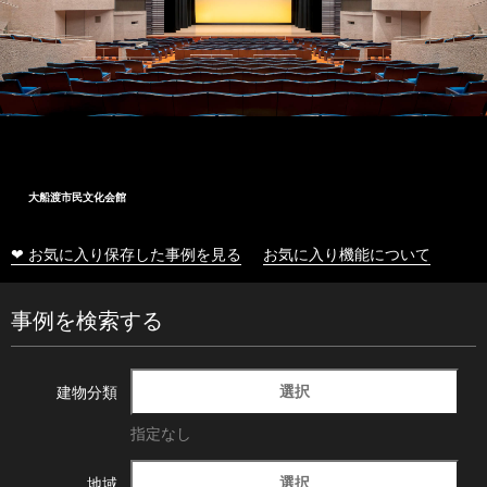
大船渡市民文化会館
❤ お気に入り保存した事例を見る
お気に入り機能について
事例を検索する
選択
建物分類
指定なし
選択
地域