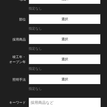
指定なし
選択
部位
指定なし
選択
採用商品
指定なし
竣工年・
選択
オープン年
指定なし
選択
照明手法
指定なし
キーワード