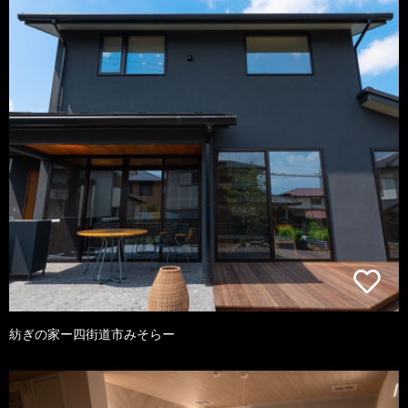
紡ぎの家ー四街道市みそらー