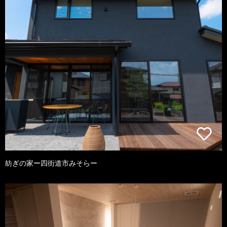
紡ぎの家ー四街道市みそらー