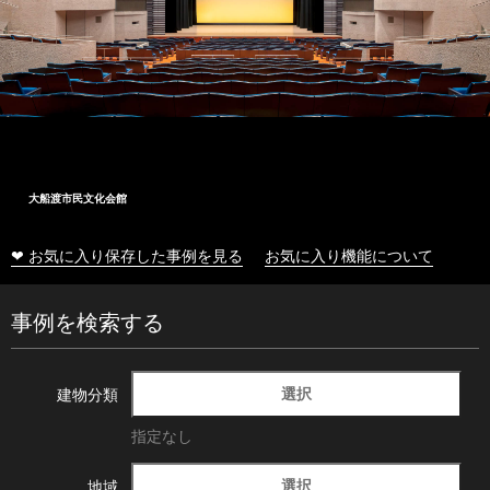
大船渡市民文化会館
❤ お気に入り保存した事例を見る
お気に入り機能について
事例を検索する
選択
建物分類
指定なし
選択
地域