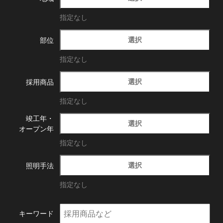
指定なし
選択
部位
指定なし
選択
採用商品
指定なし
竣工年・
選択
オープン年
指定なし
選択
照明手法
指定なし
キーワード