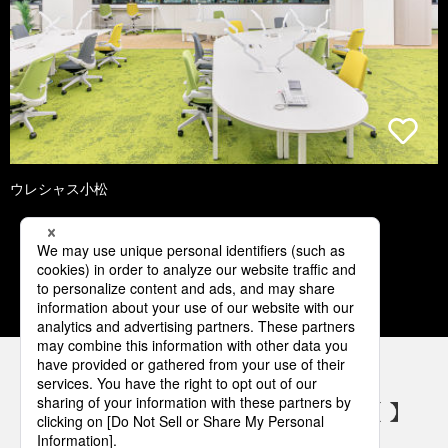
ウレシャス小松
1
2
3
4
5
パナソニックの電気設備 SNSアカウント