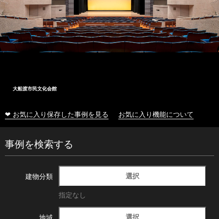
大船渡市民文化会館
❤ お気に入り保存した事例を見る
お気に入り機能について
事例を検索する
選択
建物分類
指定なし
選択
地域