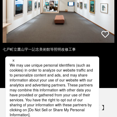
七戸町立鷹山宇一記念美術館等照明改修工事
1
2
3
4
5
パナソニックの電気設備 SNSアカウント