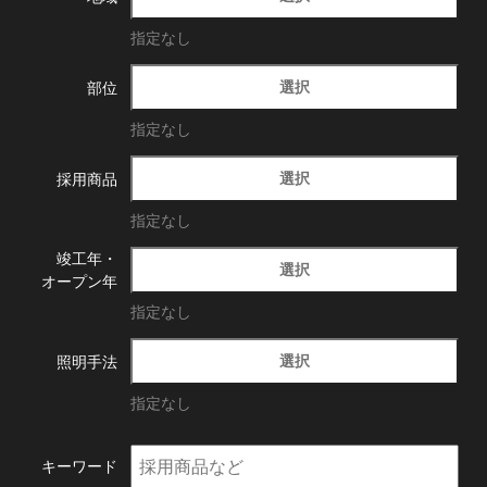
指定なし
選択
部位
指定なし
選択
採用商品
指定なし
竣工年・
選択
オープン年
指定なし
選択
照明手法
指定なし
キーワード