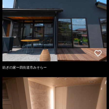
紡ぎの家ー四街道市みそらー