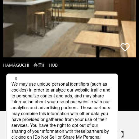
HAMAGUCHI 弁天Ⅱ HUB
1
2
3
4
5
パナソニックの電気設備 SNSアカウント