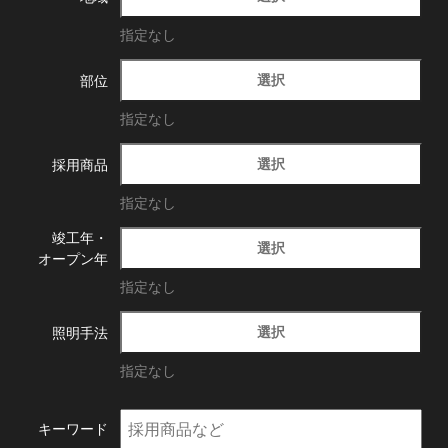
指定なし
選択
部位
指定なし
選択
採用商品
指定なし
竣工年・
選択
オープン年
指定なし
選択
照明手法
指定なし
キーワード