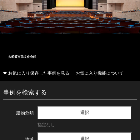
大船渡市民文化会館
❤ お気に入り保存した事例を見る
お気に入り機能について
事例を検索する
選択
建物分類
指定なし
選択
地域