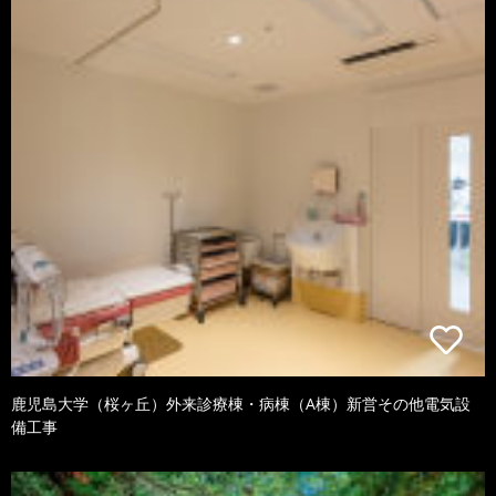
鹿児島大学（桜ヶ丘）外来診療棟・病棟（A棟）新営その他電気設
備工事