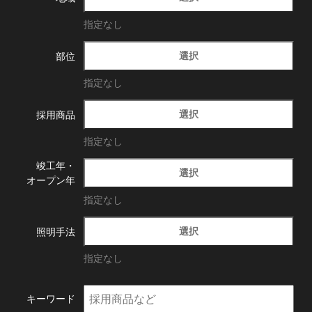
指定なし
選択
部位
指定なし
選択
採用商品
指定なし
竣工年・
選択
オープン年
指定なし
選択
照明手法
指定なし
キーワード