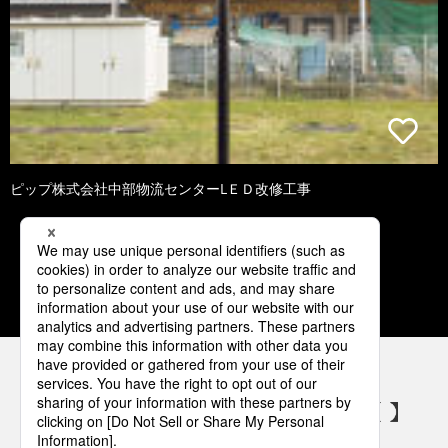
ピップ株式会社中部物流センターLＥＤ改修工事
1
2
3
4
5
パナソニックの電気設備 SNSアカウント