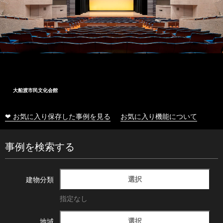
大船渡市民文化会館
❤ お気に入り保存した事例を見る
お気に入り機能について
事例を検索する
選択
建物分類
指定なし
選択
地域