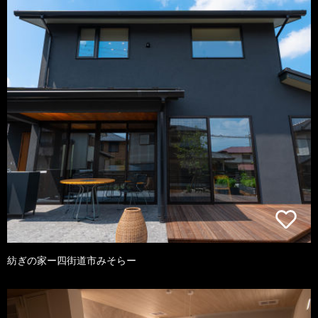
紡ぎの家ー四街道市みそらー