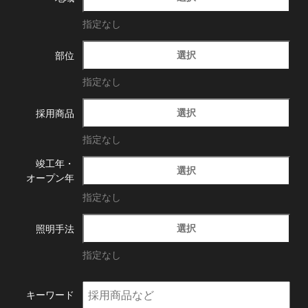
指定なし
選択
部位
指定なし
選択
採用商品
指定なし
竣工年・
選択
オープン年
指定なし
選択
照明手法
指定なし
キーワード