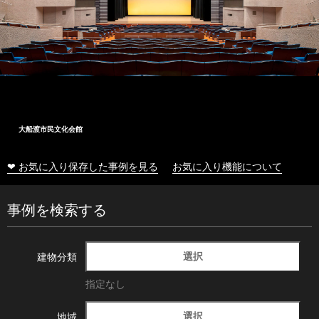
大船渡市民文化会館
❤ お気に入り保存した事例を見る
お気に入り機能について
事例を検索する
選択
建物分類
指定なし
選択
地域