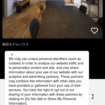
新田モデルハウス
1
2
3
4
5
パナソニックの電気設備 SNSアカウント