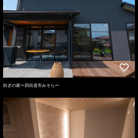
紡ぎの家ー四街道市みそらー