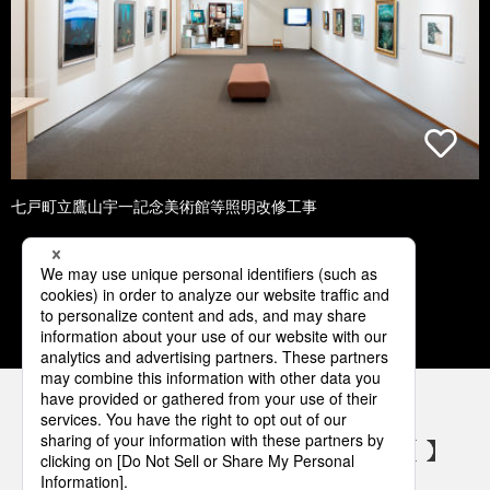
七戸町立鷹山宇一記念美術館等照明改修工事
1
2
3
4
5
パナソニックの電気設備 SNSアカウント