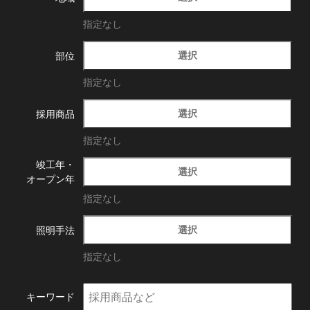
指定なし
選択
部位
指定なし
選択
採用商品
指定なし
竣工年・
選択
オープン年
指定なし
選択
照明手法
指定なし
キーワード