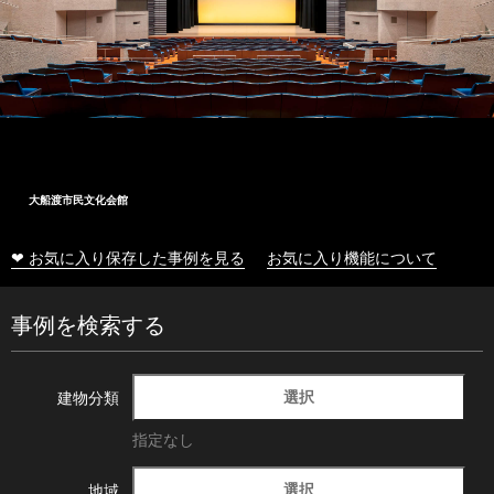
大船渡市民文化会館
❤ お気に入り保存した事例を見る
お気に入り機能について
事例を検索する
選択
建物分類
指定なし
選択
地域