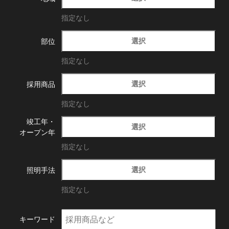
指定なし
選択
部位
指定なし
選択
採用商品
指定なし
竣工年・
選択
オープン年
指定なし
選択
照明手法
指定なし
キーワード