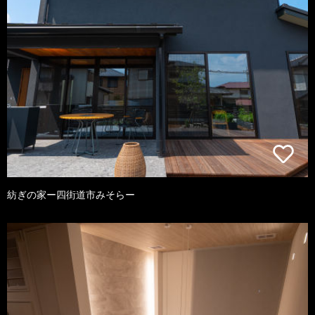
紡ぎの家ー四街道市みそらー