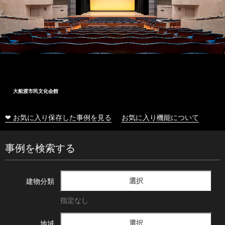
大船渡市民文化会館
❤ お気に入り保存した事例を見る
お気に入り機能について
事例を検索する
選択
建物分類
指定なし
選択
地域