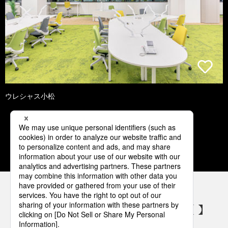
ウレシャス小松
1
2
3
4
5
パナソニックの電気設備 SNSアカウント