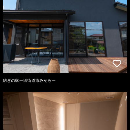
紡ぎの家ー四街道市みそらー