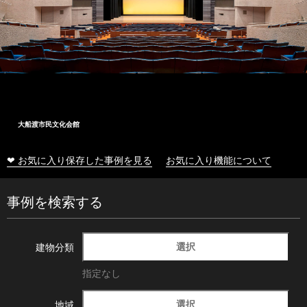
大船渡市民文化会館
❤ お気に入り保存した事例を見る
お気に入り機能について
事例を検索する
選択
建物分類
指定なし
選択
地域