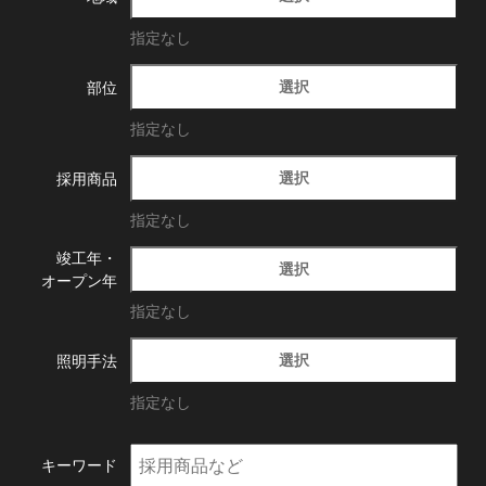
指定なし
選択
部位
指定なし
選択
採用商品
指定なし
竣工年・
選択
オープン年
指定なし
選択
照明手法
指定なし
キーワード