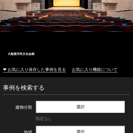
大船渡市民文化会館
❤ お気に入り保存した事例を見る
お気に入り機能について
事例を検索する
選択
建物分類
指定なし
選択
地域