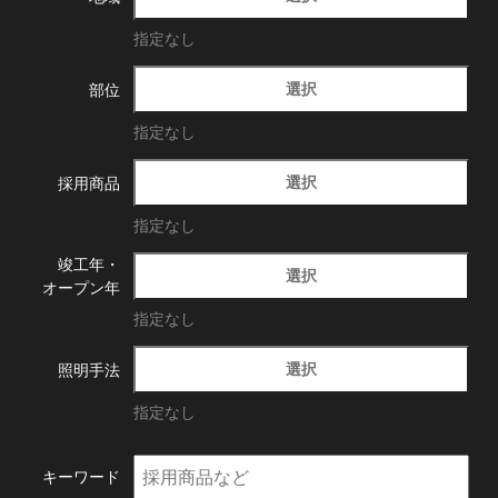
指定なし
選択
部位
指定なし
選択
採用商品
指定なし
竣工年・
選択
オープン年
指定なし
選択
照明手法
指定なし
キーワード