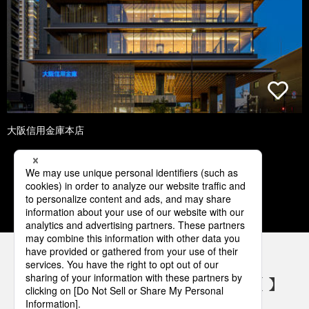
大阪信用金庫本店
1
2
3
4
5
パナソニックの電気設備 SNSアカウント