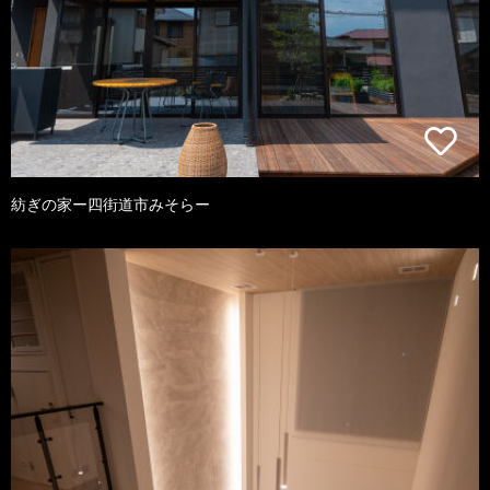
紡ぎの家ー四街道市みそらー