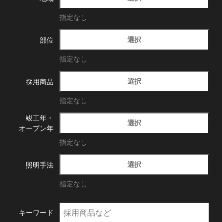
指定なし
選択
部位
指定なし
選択
採用商品
指定なし
竣工年・
選択
オープン年
指定なし
選択
照明手法
指定なし
キーワード