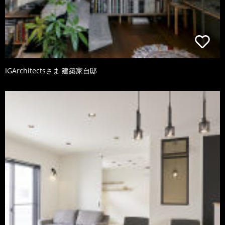
IGArchitectsさま 建築家自邸