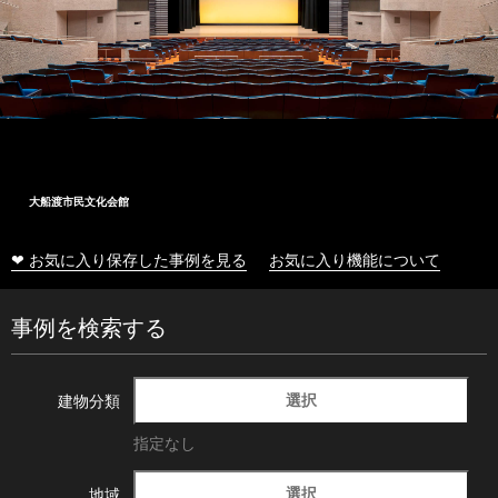
大船渡市民文化会館
❤ お気に入り保存した事例を見る
お気に入り機能について
事例を検索する
選択
建物分類
指定なし
選択
地域