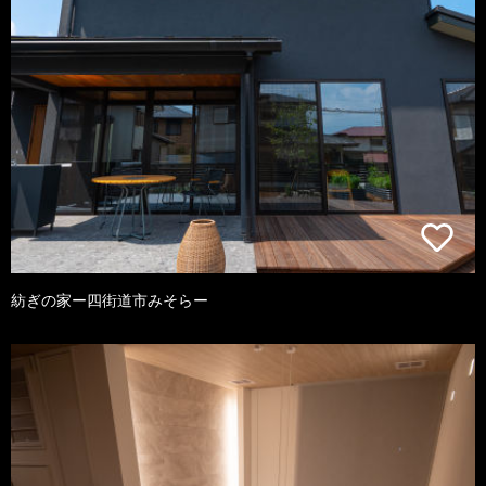
紡ぎの家ー四街道市みそらー