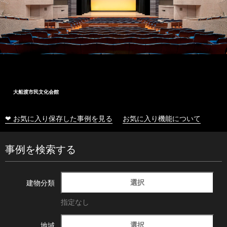
大船渡市民文化会館
❤ お気に入り保存した事例を見る
お気に入り機能について
事例を検索する
選択
建物分類
指定なし
選択
地域