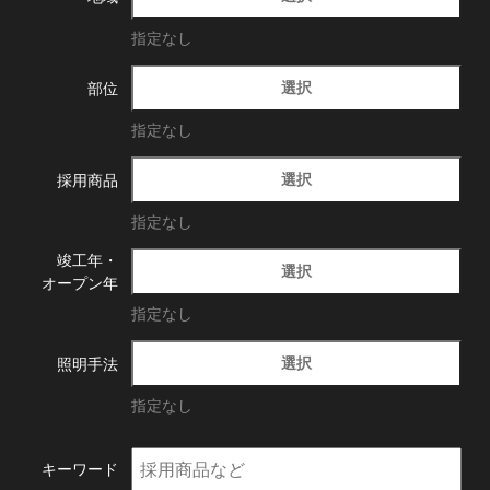
指定なし
選択
部位
指定なし
選択
採用商品
指定なし
竣工年・
選択
オープン年
指定なし
選択
照明手法
指定なし
キーワード