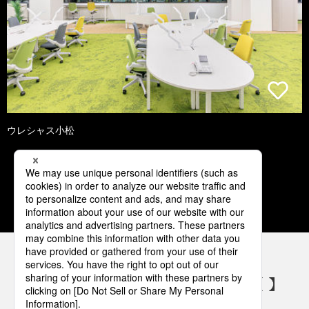
ウレシャス小松
1
2
3
4
5
パナソニックの電気設備 SNSアカウント