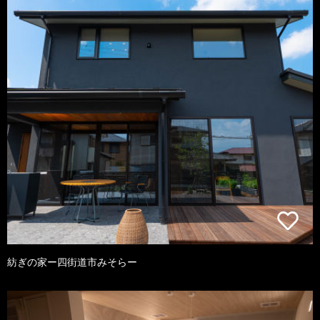
紡ぎの家ー四街道市みそらー