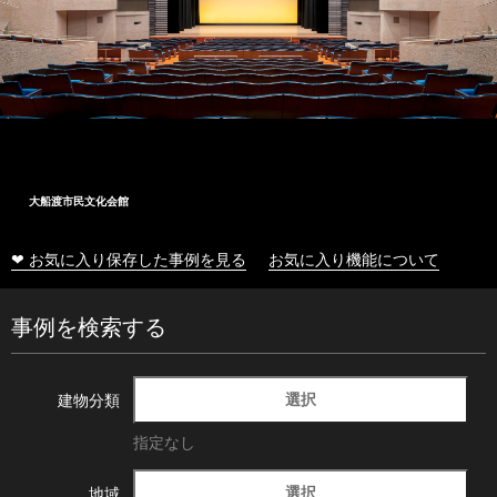
大船渡市民文化会館
❤ お気に入り保存した事例を見る
お気に入り機能について
事例を検索する
選択
建物分類
指定なし
選択
地域