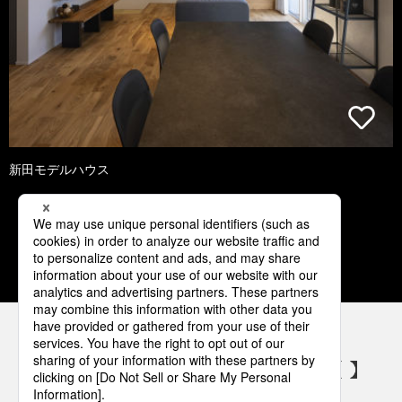
新田モデルハウス
1
2
3
4
5
パナソニックの電気設備 SNSアカウント