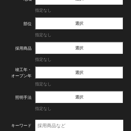
指定なし
選択
部位
指定なし
選択
採用商品
指定なし
竣工年・
選択
オープン年
指定なし
選択
照明手法
指定なし
キーワード