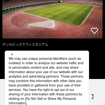
デンカビッグスワンスタジアム
1
2
3
4
5
パナソニックの電気設備 SNSアカウント