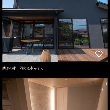
紡ぎの家ー四街道市みそらー