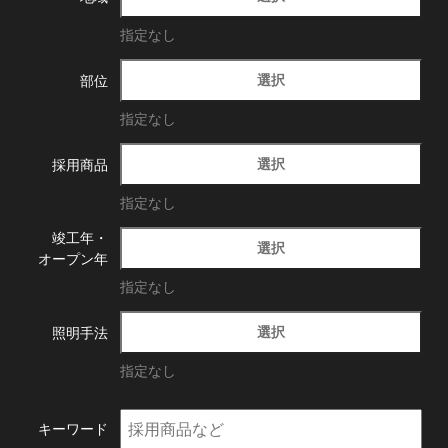
指定なし
選択
部位
指定なし
選択
採用商品
指定なし
竣工年・
選択
オープン年
指定なし
選択
照明手法
指定なし
キーワード