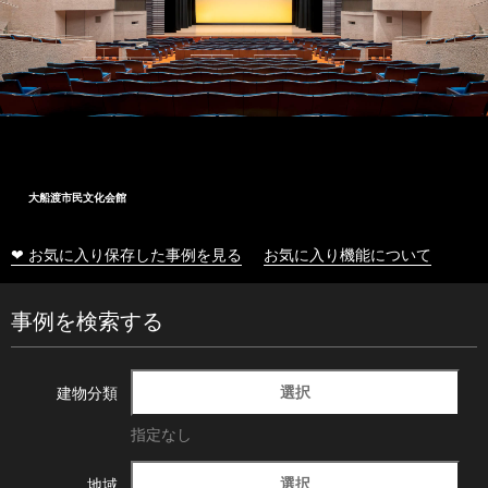
大船渡市民文化会館
❤ お気に入り保存した事例を見る
お気に入り機能について
事例を検索する
選択
建物分類
指定なし
選択
地域