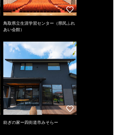
鳥取県立生涯学習センター（県民ふれ
あい会館）
紡ぎの家ー四街道市みそらー