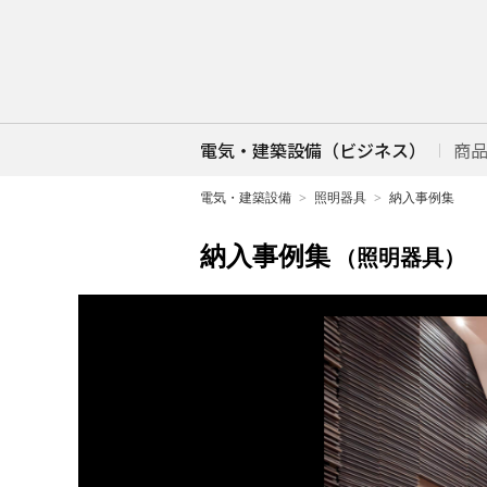
電気・建築設備（ビジネス）
商
電気・建築設備
照明器具
納入事例集
納入事例集
（照明器具）