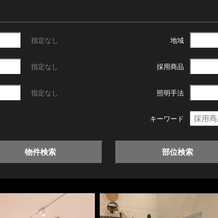
指定なし
地域
指定なし
採用商品
指定なし
照明手法
キーワード
物件検索
部位検索