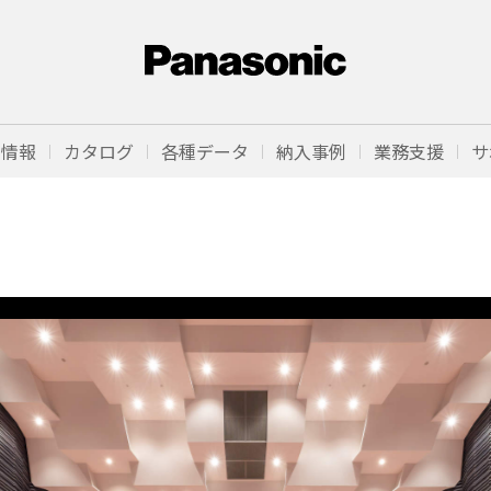
品情報
カタログ
各種データ
納入事例
業務支援
サ