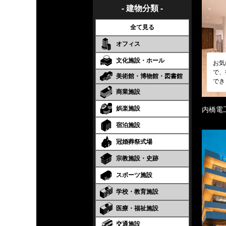
- 建物分類 -
全て見る
オフィス
文化施設・ホール
お気
で、
美術館・博物館・図書館
でき
商業施設
娯楽施設
内橋電
宿泊施設
冠婚葬祭式場
宗教施設・史跡
スポーツ施設
学校・教育施設
医療・福祉施設
交通施設