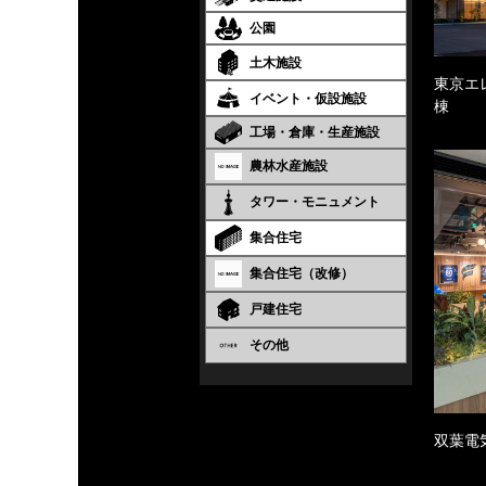
公園
土木施設
東京エ
イベント・仮設施設
棟
工場・倉庫・生産施設
農林水産施設
タワー・モニュメント
集合住宅
集合住宅（改修）
戸建住宅
その他
双葉電