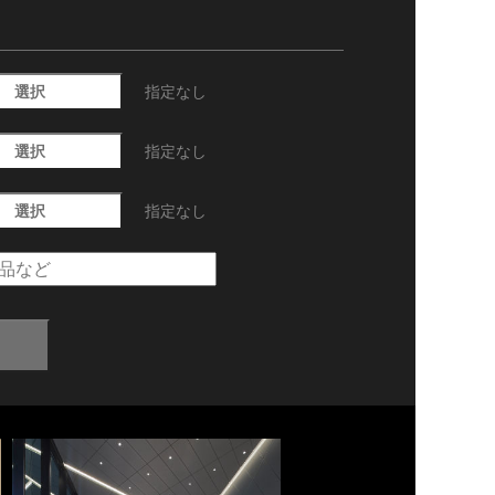
選択
指定なし
選択
指定なし
選択
指定なし